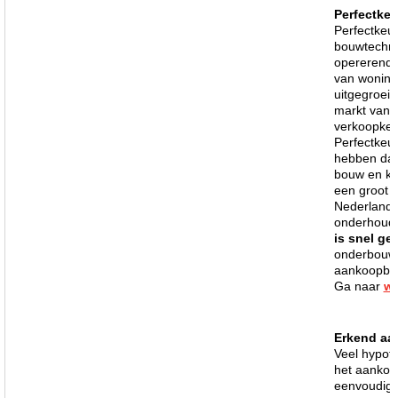
Perfectkeu
Perfectkeur
bouwtechnis
opererende 
van woning
uitgegroeid
markt van 
verkoopkeu
Perfectkeur
hebben daar
bouw en ke
een groot t
Nederland 
onderhouds
is snel ge
onderbouwi
aankoopbesl
Ga naar
ww
Erkend aa
Veel hypoth
het aankope
eenvoudiger