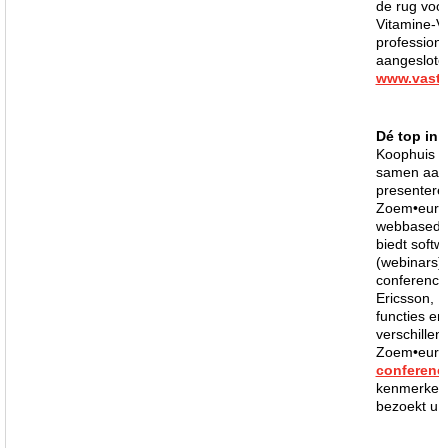
de rug voor
Vitamine-V
profession
aangeslote
www.vastg
Dé top in v
Koophuis m
samen aan 
presentere
Zoem•europe
webbased c
biedt softw
(webinars) 
conferenci
Ericsson, 
functies e
verschille
Zoem•europ
conferenc
kenmerken.
bezoekt u 