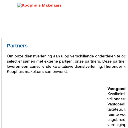
Partners
Om onze dienstverlening aan u op verschillende onderdelen te op
selectief samen met externe partijen; onze partners. Deze partners
leveren een aanvullende kwalitatieve dienstverlening. Hieronder l
Koophuis makelaars samenwerkt.
VastgoedP
Kwaliteits
vrij onder
VastgoedPR
taxateur. D
ruimte voor
uitgebreid 
vereniging 